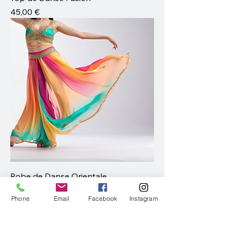
Prix
45,00 €
Robe de Danse Orientale
Prix
75,00 €
Phone
Email
Facebook
Instagram
Association Envolée