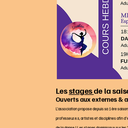
Les
stages
de la sai
Ouverts aux externes & au
L'association propose depuis sa 1ère saison
professeur.e.s, artistes et disciplines afin 
de la danse ! Les stages dominicaux sur les 