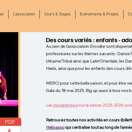
eil
L'association
Cours & Stages
Evénements & Projets
Co
Des cours variés : enfants - ado
Au sein de l'association Envolée sont dispensé
professeures sur les thèmes suivants : Danse 
Urbaine/Tribal ainsi que Latin'Orientale, les D
Heels, ainsi que pour les enfants des cours d'é
MERCI pour cette belle saison, et pour être ven
Gala du 18 mai 2025. Big up aussi à tous nos b
Les
inscriptions
pour la saison 2025-2026 sont
Retrouvez toutes nos activités en cours (billett
Helloasso
qui centralise tout au long de l'anné