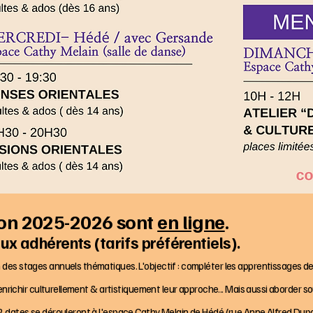
son 2025-2026 sont
en ligne
.
x adhérents (tarifs préférentiels).
 des stages annuels thématiques. L'objectif : compléter les apprentissages de 
d'enrichir culturellement & artistiquement leur approche... Mais aussi aborder s
2 dates se dérouleront à l'espace Cathy Melain de Hédé (rue Anne Alfred Duport