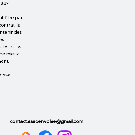
 aux
nt être par
contrat, la
ontenir des
e.
ales, nous
 de mieux
ent.
e vos
contact.assoenvolee@gmail.com