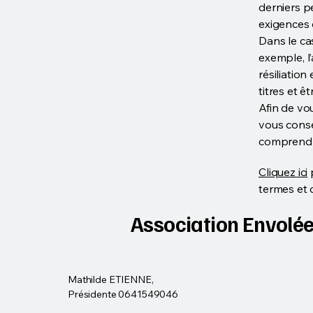
derniers p
exigences 
Dans le ca
exemple, l’
résiliatio
titres et 
Afin de vo
vous conse
comprendre
Cliquez ici
p
termes et 
Association Envolé
Mathilde ETIENNE,
Présidente 0641549046