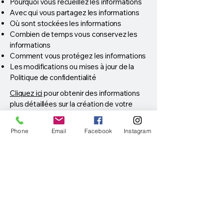
Pourquoi vous recueillez les informations
Avec qui vous partagez les informations
Où sont stockées les informations
Combien de temps vous conservez les
informations
Comment vous protégez les informations
Les modifications ou mises à jour de la
Politique de confidentialité
Cliquez ici
pour obtenir des informations
plus détaillées sur la création de votre
politique de confidentialité.
Phone
Email
Facebook
Instagram
Association Envolée
Mathilde ETIENNE,
Présidente 0641549046
Céline GUILLY,
Vice-Présidente 0623524148