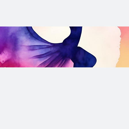
eil
L'association
Cours & Stages
Evénements & Projets
Co
olée
:
Découvr
Monde
Univers